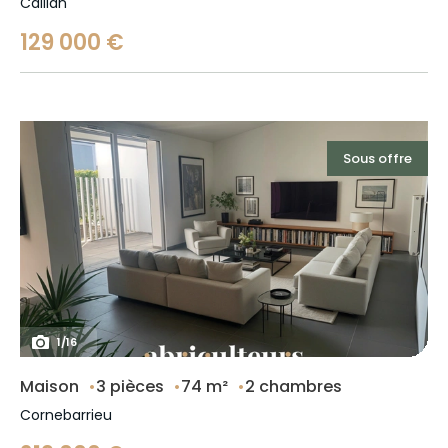
Callian
129 000 €
Sous offre
1
/
16
Maison
3 pièces
74 m²
2 chambres
Cornebarrieu