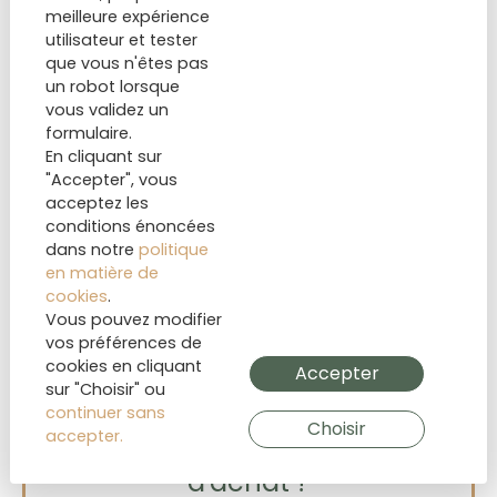
meilleure expérience
utilisateur et tester
que vous n'êtes pas
un robot lorsque
vous validez un
formulaire.
1
/
6
En cliquant sur
"Accepter", vous
Commerce
35 m²
acceptez les
Nice
conditions énoncées
dans notre
politique
Vendu(e)
en matière de
cookies
.
Vous pouvez modifier
vos préférences de
cookies en cliquant
Accepter
sur "Choisir" ou
Vous souhaitez
vendre pour
continuer sans
Choisir
accepter.
Estimation en ligne
financer
votre projet
d'achat ?