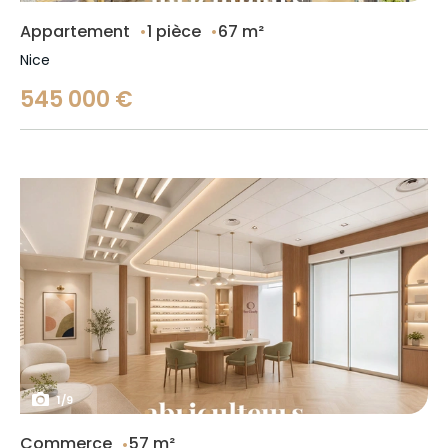
Appartement
1 pièce
67 m²
Nice
545 000 €
1
/
9
Commerce
57 m²