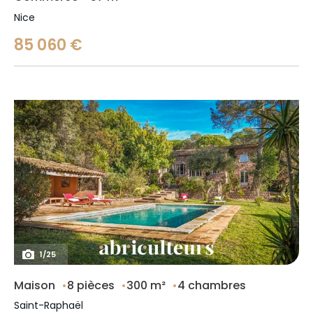
Nice
85 060 €
1
/
25
Maison
8 pièces
300 m²
4 chambres
Saint-Raphaël