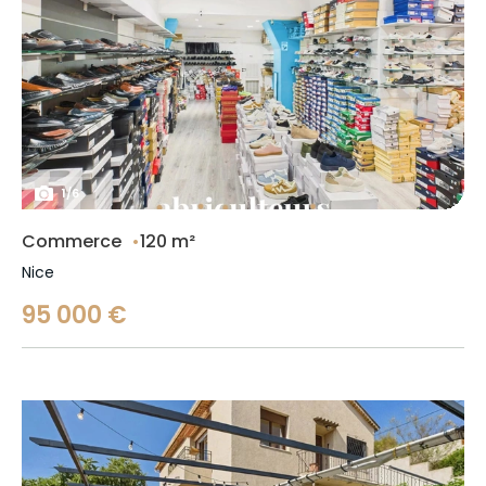
1
/
6
Commerce
120 m²
Nice
95 000 €