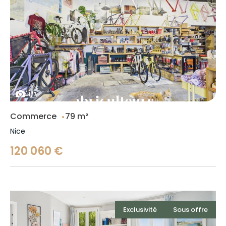
1
/
7
Commerce
79 m²
Nice
120 060 €
Exclusivité
Sous offre