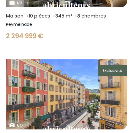
1
/
11
Maison
10 pièces
345 m²
8 chambres
Peymeinade
2 294 999 €
Exclusivité
1
/
21