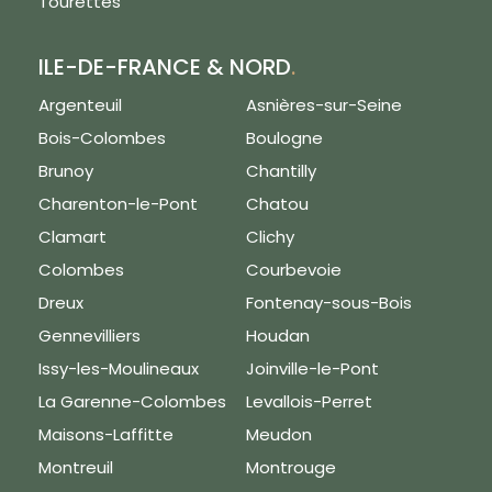
Tourettes
ILE-DE-FRANCE & NORD
.
Argenteuil
Asnières-sur-Seine
Bois-Colombes
Boulogne
Brunoy
Chantilly
Charenton-le-Pont
Chatou
Clamart
Clichy
Colombes
Courbevoie
Dreux
Fontenay-sous-Bois
Gennevilliers
Houdan
Issy-les-Moulineaux
Joinville-le-Pont
La Garenne-Colombes
Levallois-Perret
Maisons-Laffitte
Meudon
Montreuil
Montrouge