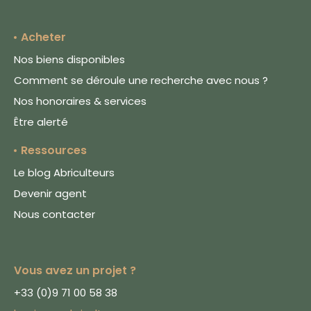
Acheter
Nos biens disponibles
Comment se déroule une recherche avec nous ?
Nos honoraires & services
Être alerté
Ressources
Le blog Abriculteurs
Devenir agent
Nous contacter
Le respect de votre vie privée
est notre priorité
Vous avez un projet ?
Nous utilisons des
cookies afin de
+33 (0)9 71 00 58 38
mesurer l'audience