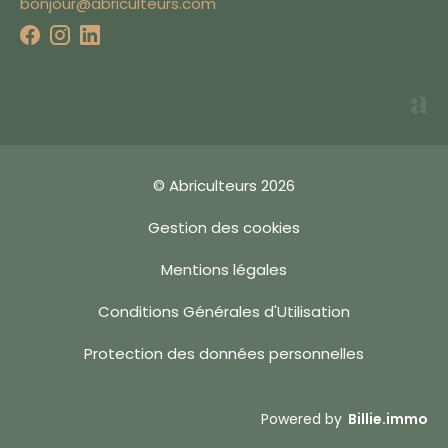
bonjour@abriculteurs.com
du site, proposer une
meilleure expérience
utilisateur et tester
que vous n'êtes pas
un robot lorsque
vous validez un
formulaire.
En cliquant sur
"Accepter", vous
© Abriculteurs 2026
acceptez les
conditions énoncées
Gestion des cookies
dans notre
politique
en matière de
Mentions légales
cookies
.
Vous pouvez modifier
Conditions Générales d'Utilisation
vos préférences de
cookies en cliquant
Accepter
Protection des données personnelles
sur "Choisir" ou
continuer sans
Choisir
accepter.
Estimation en ligne
Powered by
Billie.immo