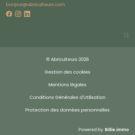
bonjour@abriculteurs.com
meilleure expérience
utilisateur et tester
que vous n'êtes pas
un robot lorsque
vous validez un
formulaire.
En cliquant sur
"Accepter", vous
acceptez les
© Abriculteurs 2026
conditions énoncées
dans notre
politique
Gestion des cookies
en matière de
cookies
.
Mentions légales
Vous pouvez modifier
vos préférences de
Conditions Générales d'Utilisation
cookies en cliquant
Accepter
sur "Choisir" ou
Protection des données personnelles
continuer sans
Choisir
accepter.
Estimation en ligne
Powered by
Billie.immo