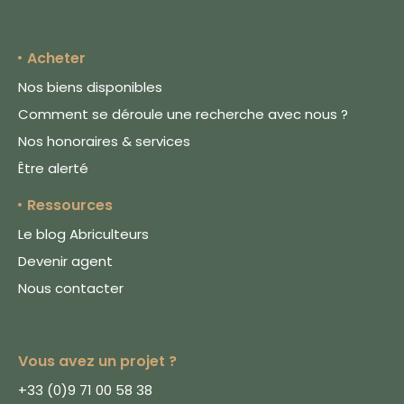
Acheter
Nos biens disponibles
Comment se déroule une recherche avec nous ?
Nos honoraires & services
Être alerté
Ressources
Le blog Abriculteurs
Devenir agent
Nous contacter
Le respect de votre vie privée
est notre priorité
Nous utilisons des
Vous avez un projet ?
cookies afin de
mesurer l'audience
+33 (0)9 71 00 58 38
du site, proposer une