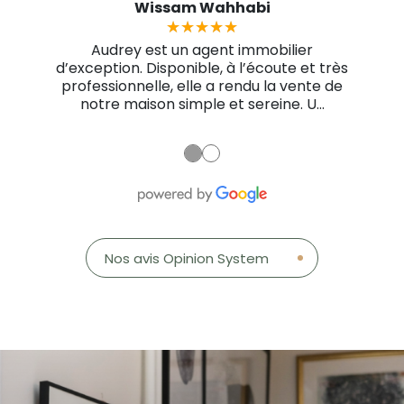
Wissam Wahhabi
★★★★★
★★★★★
Audrey est un agent immobilier
d’exception. Disponible, à l’écoute et très
professionnelle, elle a rendu la vente de
notre maison simple et sereine. U...
●
●
marie-pierre guillonneau
Guillaume Varnier
Anne Baudequin
martine souriau
Kevin Laschkar
Nabil Rami
★★★★★
★★★★★
★★★★★
★★★★★
★★★★★
★★★★★
★★★★★
★★★★★
★★★★★
★★★★★
★★★★★
★★★★★
Nos avis Opinion System