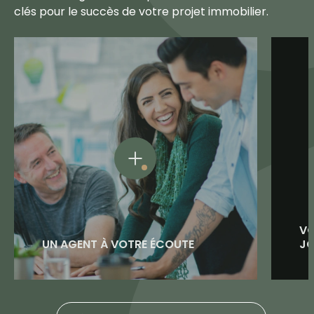
clés pour le succès de votre projet immobilier.
VO
UN AGENT À VOTRE ÉCOUTE
J
Votre Abriculteur est dédié à
​N
votre vente, de l’estimation
ca
jusqu’au terme. Grâce aux trois
rés
meilleurs logiciels du marché, il
vi