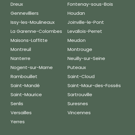
Dreux
Fontenay-sous-Bois
Gennevilliers
Houdan
Le respect de votre vie privée
Issy-les-Moulineaux
Joinville-le-Pont
est notre priorité
La Garenne-Colombes
Levallois-Perret
Nous utilisons des
Maisons-Laffitte
Meudon
cookies afin de
Montreuil
Montrouge
mesurer l'audience
du site, proposer une
Nanterre
Neuilly-sur-Seine
meilleure expérience
Nogent-sur-Marne
Puteaux
utilisateur et tester
Rambouillet
Saint-Cloud
que vous n'êtes pas
un robot lorsque
Saint-Mandé
Saint-Maur-des-Fossés
vous validez un
Saint-Maurice
Sartrouville
formulaire.
En cliquant sur
Senlis
Suresnes
"Accepter", vous
Versailles
Vincennes
acceptez les
conditions énoncées
Yerres
dans notre
politique
en matière de