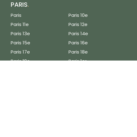
PARIS
.
cookies
.
Vous pouvez modifier
Paris
Paris 10e
vos préférences de
Paris 11e
Paris 12e
cookies en cliquant
Accepter
sur "Choisir" ou
Paris 13e
Paris 14e
continuer sans
Choisir
Paris 15e
Paris 16e
accepter.
Estimation en ligne
Paris 17e
Paris 18e
Paris 19e
Paris 1er
Paris 20e
Paris 2e
Paris 3e
Paris 4e
Paris 5e
Paris 6e
Paris 7e
Paris 8e
Paris 9e
Vendre