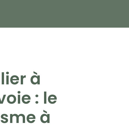
ier à
oie : le
sme à