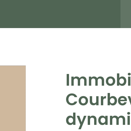
Immobil
Courbev
dynami