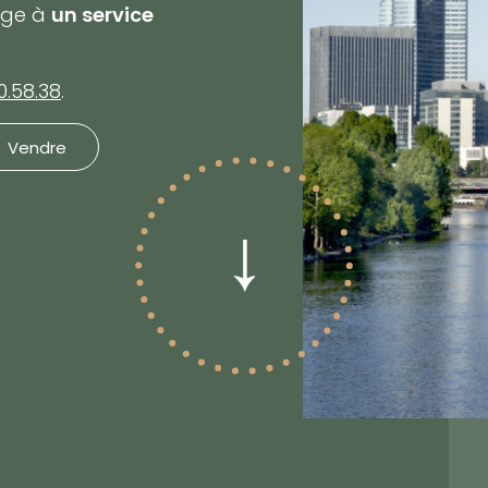
gage à
un service
0.58.38
.
Vendre