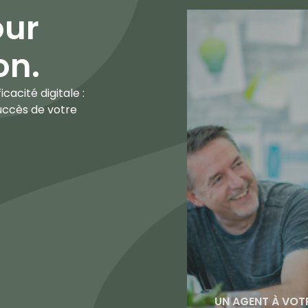
our
ion
.
acité digitale :
 succès de votre
UN AGENT À VOT