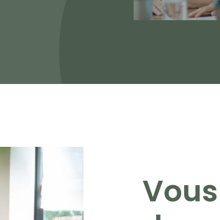
Votre Abriculte
de l’estimation
trois meilleurs 
une estimation 
bien pour vendr
Vous