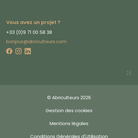
meilleure expérience
utilisateur et tester
que vous n'êtes pas
Vous avez un projet ?
un robot lorsque
vous validez un
+33 (0)9 71 00 58 38
formulaire.
bonjour@abriculteurs.com
En cliquant sur
"Accepter", vous
acceptez les
conditions énoncées
dans notre
politique
en matière de
cookies
.
Vous pouvez modifier
vos préférences de
© Abriculteurs 2026
cookies en cliquant
Accepter
sur "Choisir" ou
Gestion des cookies
continuer sans
Choisir
accepter.
Estimation en ligne
Mentions légales
Conditions Générales d'Utilisation