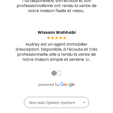
! Sa disponibilité, son écoute et son
professionnalisme ont rendu la vente de
notre maison fluide et rassu...
Wissam Wahhabi
★★★★★
★★★★★
Audrey est un agent immobilier
d’exception. Disponible, à l’écoute et très
professionnelle, elle a rendu la vente de
notre maison simple et sereine. U...
●
●
marie-pierre guillonneau
Guillaume Varnier
Anne Baudequin
martine souriau
Kevin Laschkar
Nabil Rami
★★★★★
★★★★★
★★★★★
★★★★★
★★★★★
★★★★★
★★★★★
★★★★★
★★★★★
★★★★★
★★★★★
★★★★★
Nos avis Opinion System