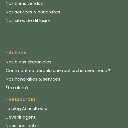
Nos biens vendus
Nos services & honoraires
Nos sites de diffusion
Acheter
Nos biens disponibles
Comment se déroule une recherche avec nous ?
Nos honoraires & services
Être alerté
Le respect de votre vie privée
est notre priorité
Ressources
Le blog Abriculteurs
Nous utilisons des
cookies afin de
Devenir agent
mesurer l'audience
Nous contacter
du site, proposer une