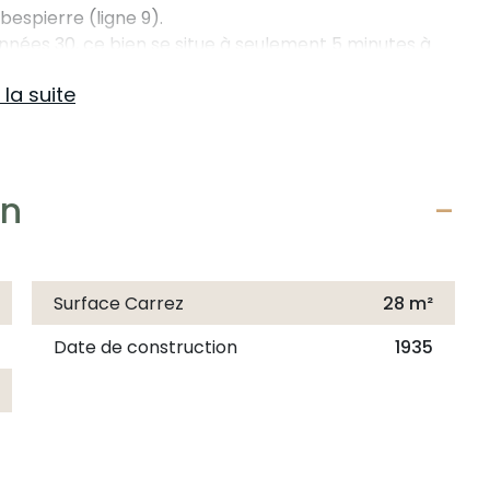
espierre (ligne 9).
nées 30, ce bien se situe à seulement 5 minutes à
uartier vibrante à la lisière de Montreuil, entouré de
e la suite
découvrez un séjour clair, une chambre paisible et
en
e lot de copropriété représente une opportunité
nt locatif sécurisé.
Surface Carrez
28 m²
ux charges maîtrisées. Pour votre confort immédiat,
lle au gaz haute performance, installée en 2025.
Date de construction
1935
obespierre (Ligne 9) et des commodités.
 et charges de copropriété réduites.
ce.