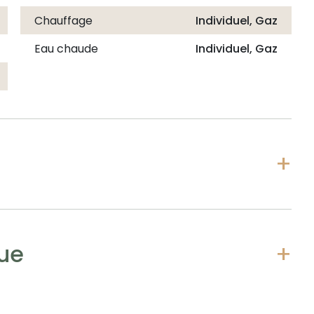
Chauffage
Individuel, Gaz
Eau chaude
Individuel, Gaz
par an (prix 2021)
25)
eintures, cuisine, salle d'eau, électricité)
 est exposé sont disponibles sur le site Géorisques :
ale de M. Jaume BOSCH , agent commercial (EI),
ue
9 078, sans détention de fonds, agissant pour le
apital de 5 000 €, immatriculée sous le SIREN n° 837
 CPI 7501 2018 000 025 842 délivrée par la CCI de Paris
Adrien Piot, ayant son siège social au 12 rue des