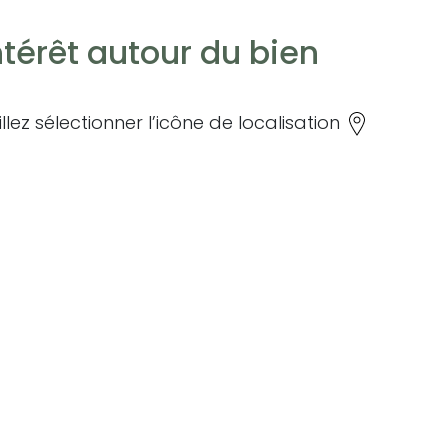
 est exposé sont disponibles sur le site
ntérêt autour du bien
illez sélectionner l’icône de localisation