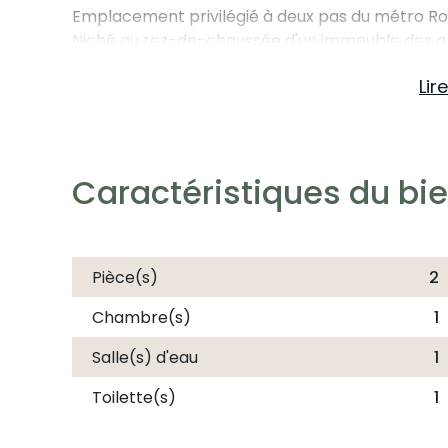
Emplacement privilégié à deux pas du métro Rob
Niché au rez-de-chaussée d'un immeuble des an
pied des transports. Vous profitez d'une vie de q
Lir
commerces et de cafés chaleureux.
Un espace de vie traversant et modulable.
L'entrée distribue intelligemment les espaces : 
Caractéristiques du bi
une cuisine à personnaliser selon vos envies. C
idéale pour un premier achat ou un investisseme
Confort technique et gestion sereine.
Pièce(s)
2
Savourez la quiétude d'une petite copropriété a
l'appartement dispose d'une chaudière individue
Chambre(s)
1
Les + du bien :
Salle(s) d'eau
1
- Localisation idéale : À 500 mètres du métro R
Toilette(s)
1
- Économies d'énergie : Chaudière neuve (2025)
- Belle hauteur sous plafond qui donne de l'espa