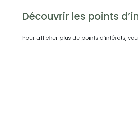
Halles, 75001 Paris.
Les informations sur les risques auxquels ce bien
Découvrir les points d’i
www.georisques.gouv.fr
Pour afficher plus de points d’intérêts, veu