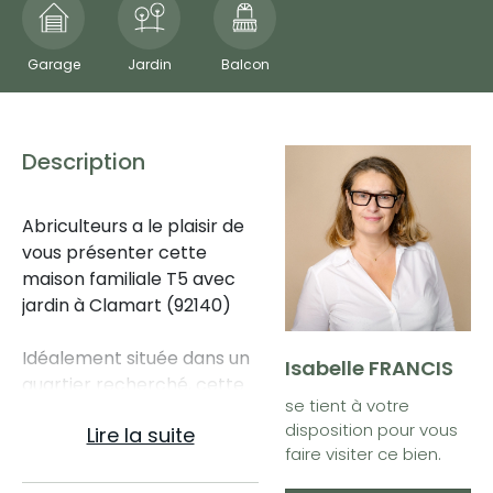
Garage
Jardin
Balcon
Description
Abriculteurs a le plaisir de
vous présenter cette
maison familiale T5 avec
jardin à Clamart (92140)
Idéalement située dans un
Isabelle FRANCIS
quartier recherché, cette
se tient à votre
maison familiale de 160 m²
disposition pour vous
Lire la suite
offre un cadre de vie
faire visiter ce bien.
paisible, avec toutes les
commodités accessibles à