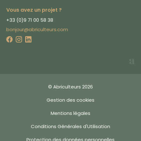
est notre priorité
Vous avez un projet ?
Nous utilisons des
cookies afin de
+33 (0)9 71 00 58 38
mesurer l'audience
bonjour@abriculteurs.com
du site, proposer une
meilleure expérience
utilisateur et tester
que vous n'êtes pas
un robot lorsque
vous validez un
formulaire.
En cliquant sur
"Accepter", vous
© Abriculteurs 2026
acceptez les
conditions énoncées
Gestion des cookies
dans notre
politique
en matière de
Mentions légales
cookies
.
Vous pouvez modifier
Conditions Générales d'Utilisation
vos préférences de
cookies en cliquant
Accepter
Protection des données personnelles