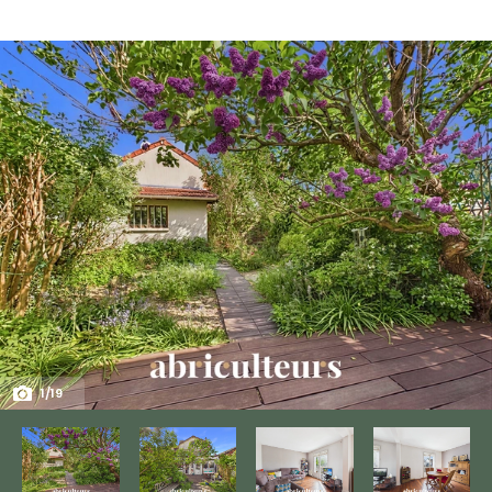
1
/
19