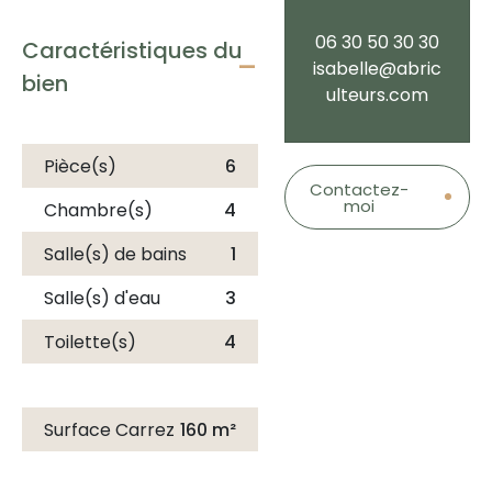
pied.
06 30 50 30 30
Caractéristiques du
Répartie sur trois niveaux,
isabelle@abric
elle séduit par sa
bien
ulteurs.com
modularité et ses volumes
généreux, parfaitement
adaptés à tous les projets
Pièce(s)
6
de vie.
Contactez-
moi
Chambre(s)
4
Un agencement pensé
Salle(s) de bains
1
pour la liberté et
l’autonomie;
Salle(s) d'eau
3
La maison propose des
espaces de vie
Toilette(s)
4
ingénieusement organisés
pour satisfaire chaque
besoin familial ou
Surface Carrez
160 m²
professionnel :
Rez-de-chaussée : Un