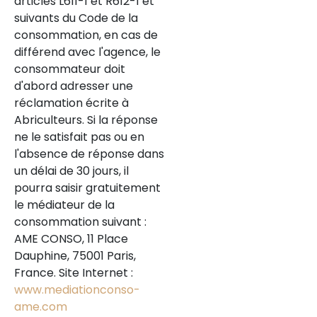
articles L611-1 et R612-1 et
représentant un total de
suivants du Code de la
799 000 € (honoraires
consommation, en cas de
d'agence inclus), soit 3,1 %
différend avec l'agence, le
du prix de vente.
consommateur doit
d'abord adresser une
Ce bien a retenu votre
réclamation écrite à
intérêt ? Pour organiser la
Abriculteurs. Si la réponse
visite avec nous, n'hésitez
ne le satisfait pas ou en
pas à prendre contact
l'absence de réponse dans
avec nous.
un délai de 30 jours, il
pourra saisir gratuitement
Les informations sur les
le médiateur de la
risques auxquels ce bien
consommation suivant :
est exposé sont
AME CONSO, 11 Place
disponibles sur le site
Dauphine, 75001 Paris,
Géorisques : :
France. Site Internet :
www.georisques.gouv.fr
www.mediationconso-
ame.com