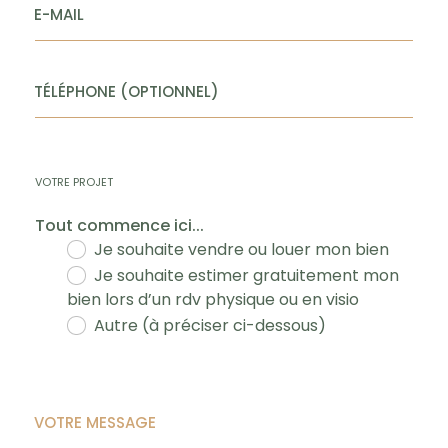
Adrien Piot, ayant son siège
E-MAIL
social au 12 rue des Halles,
75001 Paris.
TÉLÉPHONE (OPTIONNEL)
Les informations sur les
risques auxquels ce bien
est exposé sont
disponibles sur le site
VOTRE PROJET
www.georisques.gouv.fr
Tout commence ici...
Je souhaite vendre ou louer mon bien
Je souhaite estimer gratuitement mon
bien lors d’un rdv physique ou en visio
Autre (à préciser ci-dessous)
VOTRE MESSAGE