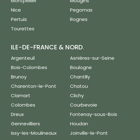
Montpellier
Mougins
Nice
Pegomas
Pertuis
Rognes
Tourettes
ILE-DE-FRANCE & NORD
.
Argenteuil
Asnières-sur-Seine
Bois-Colombes
Boulogne
Brunoy
Chantilly
Charenton-le-Pont
Chatou
Clamart
Clichy
Colombes
Courbevoie
Dreux
Fontenay-sous-Bois
Gennevilliers
Houdan
Issy-les-Moulineaux
Joinville-le-Pont